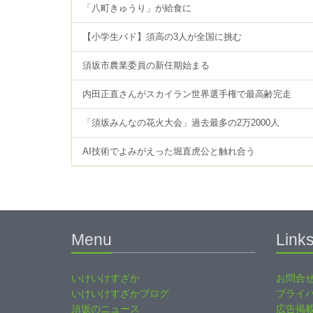
「八町きゅうり」が給食に
【小学生バド】須高の3人が全国に挑む
須坂市農業委員の新任期始まる
内田正直さんがスカイラン世界選手権で最高齢完走
「須坂みんなの花火大会」過去最多の2万2000人
AI技術でよみがえった堀直虎公と触れ合う
Menu
Link
いけいけすざか
お問合
いけいけすざかブログ
プライ
須坂のニュース
広告掲