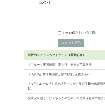
コメント
お名前保存 |
お名前削除
コメント送信
須坂のニュースヘッドライン（最新記事）
【フルーツ王国須高】夏本番、モモ出荷最盛期
【須坂高】男子棋道部が県2連覇し全国大会へ
【女子バレーU18】黒岩詩月さんが世界選手権の出場権
献
交通安全願う「けんちゃんの朝顔」相之島保育園で種ま