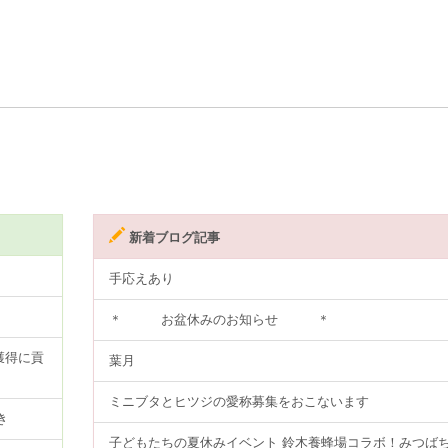
新着ブログ記事
手応えあり
＊ お盆休みのお知らせ ＊
獲得に貢
葉月
ミニブタとヒツジの愛称募集をおこないます
き
子どもたちの夏休みイベント 鈴木養蜂場コラボ！みつば