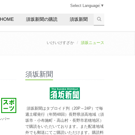
Select Language
▼
HOME
須坂新聞の購読
須坂新聞
いけいけすざか
須坂ニュース
須坂新聞
ー
須坂新聞はタブロイド判（20P～24P）で毎
週土曜発行（年間48回）長野県須高地域（須
ンバー
坂市・小布施町・高山村・長野市若穂地区）
で購読をいただいております。また配達地域
外でも郵送にてご購読いただけます。購読料