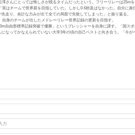
澤さんにとっては悔しさが残るタイムだったという。フリーリレーは25mを
「実はチームで世界新を目指していた。しかし0.6秒及ばなかった。自分に責
が先走り、余計な力みが出て全ての局面で失敗してしまった」と振り返る。
、自身のチームが出したメドレーリレー世界記録の更新を目指す。
0m自由形標準記録突破で優勝」というプレッシャーを自身に課す。「国スポ
人になってかなえられていない大学3年の頃の自己ベストと向き合う。「今が