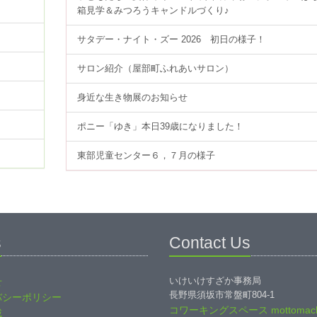
箱見学＆みつろうキャンドルづくり♪
サタデー・ナイト・ズー 2026 初日の様子！
サロン紹介（屋部町ふれあいサロン）
身近な生き物展のお知らせ
ポニー「ゆき」本日39歳になりました！
東部児童センター６，７月の様子
s
Contact Us
いけいけすざか事務局
せ
長野県須坂市常盤町804-1
バシーポリシー
コワーキングスペース mottomach
載