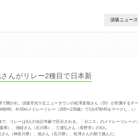
須坂ニュース
さんがリレー2種目で日本新
県で開かれ、須坂市光ケ丘ニュータウンの松澤直哉さん（33）が所属するチ
4秒80、4×50mメドレーリレー（200〜239歳）で1分47秒45をマークし、い
技で、リレーは4人の合計年齢で区分される。「ゼニス」のメドレーリレーメ
葉県）、池睦さん（石川県）、三浦弘さん（長野市）の4人。
さん（神奈川県）、池さん（石川県）、松澤さんの順で挑んだ。