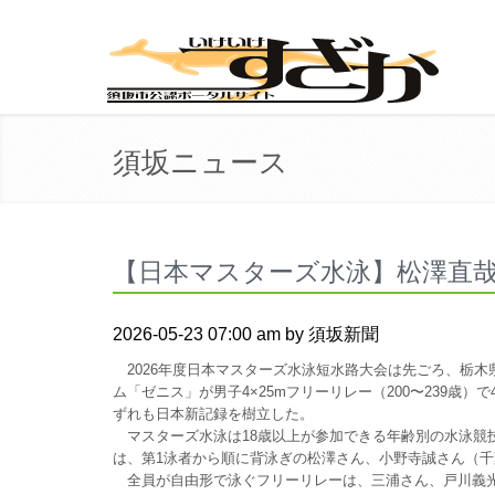
須坂ニュース
【日本マスターズ水泳】松澤直哉
2026-05-23 07:00 am by 須坂新聞
2026年度日本マスターズ水泳短水路大会は先ごろ、栃木
ム「ゼニス」が男子4×25mフリーリレー（200〜239歳）で4
ずれも日本新記録を樹立した。
マスターズ水泳は18歳以上が参加できる年齢別の水泳競
は、第1泳者から順に背泳ぎの松澤さん、小野寺誠さん（千
全員が自由形で泳ぐフリーリレーは、三浦さん、戸川義光