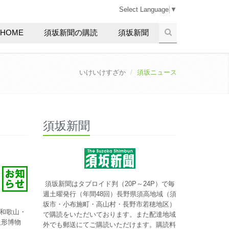
Select Language
▼
HOME
須坂新聞の購読
須坂新聞
いけいけすざか
須坂ニュース
須坂新聞
須坂新聞はタブロイド判（20P～24P）で毎
週土曜発行（年間48回）長野県須高地域（須
坂市・小布施町・高山村・長野市若穂地区）
和歌山・
で購読をいただいております。また配達地域
人形博物
外でも郵送にてご購読いただけます。購読料