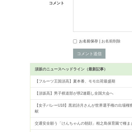
コメント
お名前保存 |
お名前削除
コメント送信
須坂のニュースヘッドライン（最新記事）
【フルーツ王国須高】夏本番、モモ出荷最盛期
【須坂高】男子棋道部が県2連覇し全国大会へ
【女子バレーU18】黒岩詩月さんが世界選手権の出場権
献
交通安全願う「けんちゃんの朝顔」相之島保育園で種ま