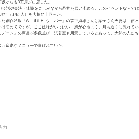
須坂からも9工房が出店した。
の会話や実演・体験を楽しみながら品物を買い求める、このイベントならでは
年（3793人）を大幅に上回った。
創作洋服「WEBBER=ウェバー」の森下貞雄さんと葉子さん夫妻は「信州
部は初めてですが、ここは緑がいっぱい、風が心地よく、川も近くに流れてい
山デニム」の商品が多数並び、試着室も用意しているとあって、大勢の人たち
スも多彩なメニューで喜ばれていた。