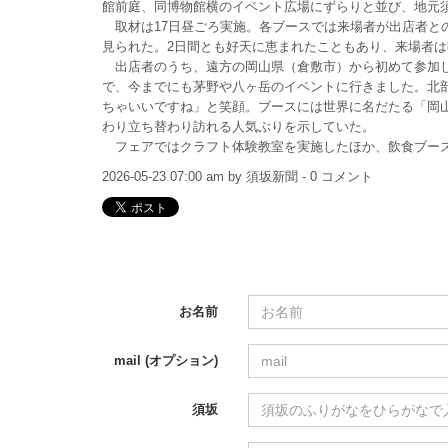
館前庭、同博物館横のイベント広場にずらりと並び、地元
取材は17日昼ごろ実施。各ブースでは来場者が出店者と
見られた。2日間とも好天に恵まれたこともあり、来場者は昨
出店者のうち、遠方の岡山県（倉敷市）から初めて参加した
で、今までにも茅野や八ヶ岳のイベントに行きました。北
ちゃいいですね」と笑顔。ブースには世界に名だたる「岡
わり立ち替わり訪れる人気ぶりを示していた。
フェアではクラフト体験教室を実施したほか、飲食ブー
2026-05-23 07:00 am by 須坂新聞 - 0 コメント
お名前
mail (オプション)
須坂