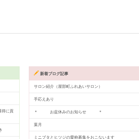
新着ブログ記事
サロン紹介（屋部町ふれあいサロン）
手応えあり
獲得に貢
＊ お盆休みのお知らせ ＊
葉月
き
ミニブタとヒツジの愛称募集をおこないます