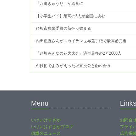
「八町きゅうり」が給食に
【小学生バド】須高の3人が全国に挑む
須坂市農業委員の新任期始まる
内田正直さんがスカイラン世界選手権で最高齢完走
「須坂みんなの花火大会」過去最多の2万2000人
AI技術でよみがえった堀直虎公と触れ合う
Menu
Link
いけいけすざか
お問合
いけいけすざかブログ
プライ
須坂のニュース
広告掲