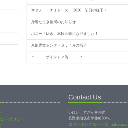
サタデー・ナイト・ズー 2026 初日の様子！
身近な生き物展のお知らせ
ポニー「ゆき」本日39歳になりました！
東部児童センター６，７月の様子
＊ ポイント２倍 ＊
s
Contact Us
いけいけすざか事務局
せ
長野県須坂市常盤町804-1
バシーポリシー
コワーキングスペース mottomach
載