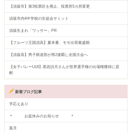
【須坂市】第3投票区を廃止、投票所5カ所変更
須坂市内4中学校の生徒会サミット
須坂生まれ「ワッサー」PR
【フルーツ王国須高】夏本番、モモ出荷最盛期
【須坂高】男子棋道部が県2連覇し全国大会へ
【女子バレーU18】黒岩詩月さんが世界選手権の出場権獲得に貢
献
新着ブログ記事
手応えあり
＊ お盆休みのお知らせ ＊
葉月