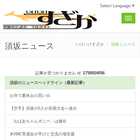
Select Language
▼
Toggle
naviga
須坂ニュース
いけいけすざか
須坂ニュース
記事が見つかりません id:
1758924056
須坂のニュースヘッドライン（最新記事）
お寺で夏休みの思い出
【空手】須坂の5人が全国大会へ進出
「おばあちゃんポニー」は健在
米持町育成会が学びと交流の場支援