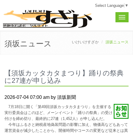
Select Language
▼
Toggle
naviga
須坂ニュース
いけいけすざか
須坂ニュース
【須坂カッタカタまつり】踊りの祭典
に27連が申し込み
2026-07-04 07:00 am by 須坂新聞
7月18日に開く「第49回須坂カッタカタまつり」を主催する
実行委員会はこのほど、メーンイベント「踊りの祭典」の受け
付けを締め切り、最終的に27連（1,452人）が申し込んだ。
今年はふるさと納税産地偽装問題の影響に加え、物価高などもあって
運営資金が減少したことから、開催時間やコースの変更など従来とは異