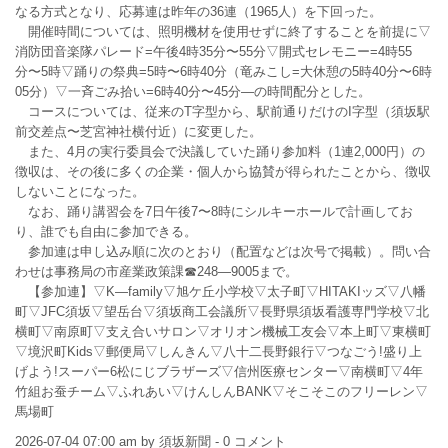
なる方式となり、応募連は昨年の36連（1965人）を下回った。
開催時間については、照明機材を使用せずに終了することを前提に▽
消防団音楽隊パレード=午後4時35分〜55分▽開式セレモニー=4時55
分〜5時▽踊りの祭典=5時〜6時40分（竜みこし=大休憩の5時40分〜6時
05分）▽一斉ごみ拾い=6時40分〜45分―の時間配分とした。
コースについては、従来のT字型から、駅前通りだけのI字型（須坂駅
前交差点〜芝宮神社横付近）に変更した。
また、4月の実行委員会で決議していた踊り参加料（1連2,000円）の
徴収は、その後に多くの企業・個人から協賛が得られたことから、徴収
しないことになった。
なお、踊り講習会を7日午後7〜8時にシルキーホールで計画してお
り、誰でも自由に参加できる。
参加連は申し込み順に次のとおり（配置などは次号で掲載）。問い合
わせは事務局の市産業政策課☎248―9005まで。
【参加連】▽K―family▽旭ケ丘小学校▽太子町▽HITAKIッズ▽八幡
町▽JFC須坂▽望岳台▽須坂商工会議所▽長野県須坂看護専門学校▽北
横町▽南原町▽支え合いサロン▽オリオン機械工友会▽本上町▽東横町
▽境沢町Kids▽郵便局▽しんきん▽八十二長野銀行▽つなごう!盛り上
げよう!スーパー6松にじブラザーズ▽信州医療センター▽南横町▽4年
竹組お蚕チーム▽ふれあい▽けんしんBANK▽そこそこのフリーレン▽
馬場町
2026-07-04 07:00 am by 須坂新聞 - 0 コメント